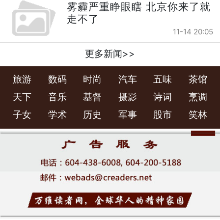
雾霾严重睁眼瞎 北京你来了就
走不了
11-14 20:05
更多新闻>>
旅游
数码
时尚
汽车
五味
茶馆
天下
音乐
基督
摄影
诗词
烹调
子女
学术
历史
军事
股市
笑林