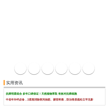
实用资讯
抗癌明星组合 多年口碑保证！天然植物萃取 有效对抗癌细胞
中老年补钙必备，2星期消除夜间抽筋、腰背疼痛，防治骨质疏松立竿见影