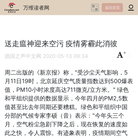
万维读者网
返回首页
送走瘟神迎来空污 疫情雾霾此消彼
+
-
德国之声中文网
2020-05-13 09:34
周二出版的《新京报》称，"受沙尘天气影响，5
月11日19时，北京延庆空气质量指数达到500爆表
值，PM10小时浓度高达711微克/立方米。" 绿色
和平组织提供的数据显示，今年四月的PM2,5数
值甚至比去年同期还要糟糕。绿色和平组织中国
分部的气候专家李硕（音）表示："今年头三个
月，空气粉尘急剧下降之后，现在恢复的速度如
此之快，令人震惊。有迹象表明，疫情期间空气