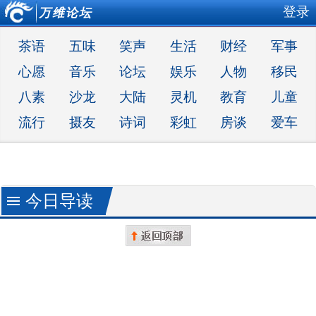
登录
万维论坛
茶语
五味
笑声
生活
财经
军事
心愿
音乐
论坛
娱乐
人物
移民
八素
沙龙
大陆
灵机
教育
儿童
流行
摄友
诗词
彩虹
房谈
爱车
今日导读
menu