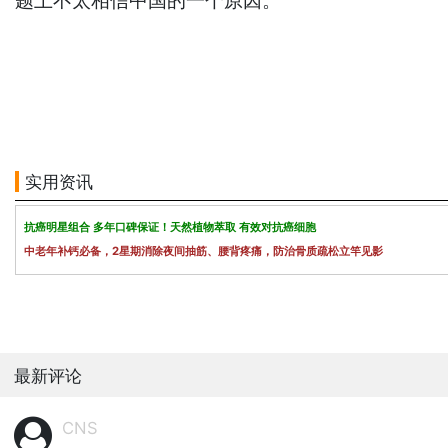
题上不太相信中国的一个原因。
实用资讯
抗癌明星组合 多年口碑保证！天然植物萃取 有效对抗癌细胞
中老年补钙必备，2星期消除夜间抽筋、腰背疼痛，防治骨质疏松立竿见影
最新评论
CNS