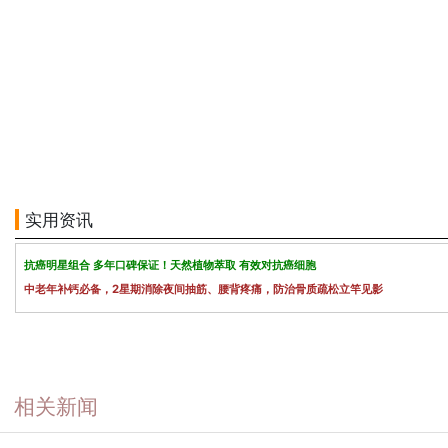
实用资讯
抗癌明星组合 多年口碑保证！天然植物萃取 有效对抗癌细胞
中老年补钙必备，2星期消除夜间抽筋、腰背疼痛，防治骨质疏松立竿见影
相关新闻