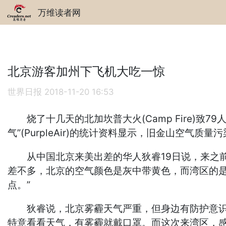
万维读者网
北京游客加州下飞机大吃一惊
世界日报
2018-11-20 16:53
烧了十几天的北加坎普大火(Camp Fire)致7
气”(PurpleAir)的统计资料显示，旧金山空气质
从中国北京来美出差的华人狄睿19日说，来之前就
差不多，北京的空气颜色是灰中带黄色，而湾区的
点。”
狄睿说，北京雾霾天气严重，但身边有防护意识的
特意看看天气，有雾霾就戴口罩。而这次来湾区，