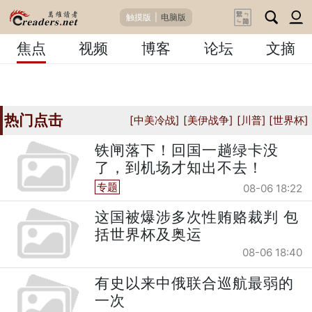
触摸版
|
电脑版
焦点
视频
博客
论坛
文摘
热门点击
[中美冷战]
[美伊战争]
[川普]
[世界杯]
铁闸落下！回国一趟绿卡没
了，到机场才知出不去！
专题
08-06 18:22
这国被爆涉多次性贿赂裁判 包
括世界杯及奥运
08-06 18:40
有史以来中俄联合巡航最弱的
一次