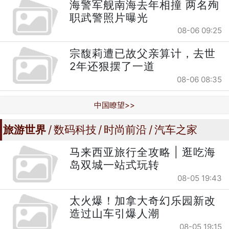
海警军舰南海去年相撞 两名殉
职武警照片曝光
08-06 09:25
宗馥莉遭已故父亲算计，去世
2年还狠摆了一道
08-06 08:35
中国瞭望>>
旅游世界
数码科技
时尚前沿
汽车之家
马来西亚旅行全攻略 | 逛吃海
岛双城一站式玩转
08-05 19:43
太火爆！加拿大奇幻乐园新改
造过山车引爆人潮
08-05 19:15