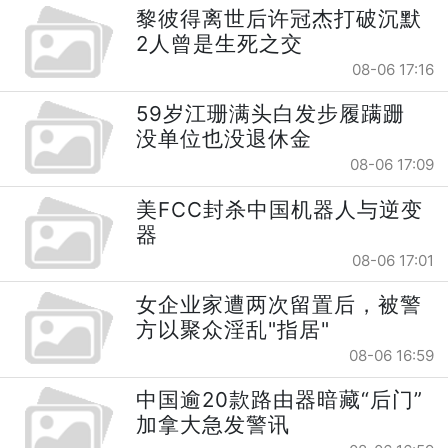
黎彼得离世后许冠杰打破沉默
2人曾是生死之交
08-06 17:16
59岁江珊满头白发步履蹒跚
没单位也没退休金
08-06 17:09
美FCC封杀中国机器人与逆变
器
08-06 17:01
女企业家遭两次留置后，被警
方以聚众淫乱"指居"
08-06 16:59
中国逾20款路由器暗藏“后门”
加拿大急发警讯