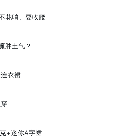
不花哨、要收腰
身臃肿土气？
些连衣裙
么穿
夹克+迷你A字裙