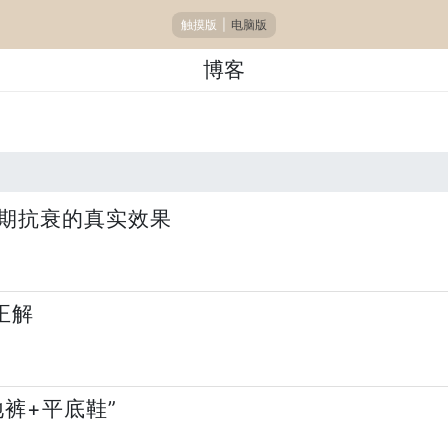
触摸版
|
电脑版
博客
期抗衰的真实效果
正解
地裤+平底鞋”