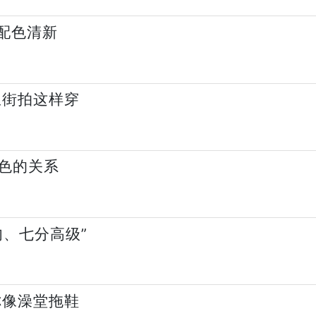
配色清新
里街拍这样穿
色的关系
、七分高级”
你像澡堂拖鞋