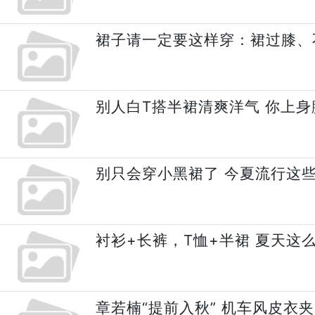
裙子请一定要这样穿：裙过膝、
别人白T搭半裙清爽洋气 你上
别只会穿小黑裙了 今夏流行这
衬衫+长裤，T恤+半裙 夏天这
章若楠“提前入秋” 机车风皮衣