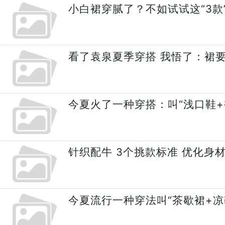
小白裙穿腻了？不如试试这“3款
看了袁泉夏季穿搭 我悟了：裙
今夏火了一种穿搭：叫“浅口鞋+
针织配牛 3个挑款标准 优化身
今夏流行一种穿法叫“茶歇裙+凉