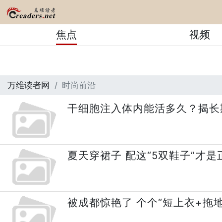
焦点
视频
万维读者网
时尚前沿
干细胞注入体内能活多久？揭长
夏天穿裙子 配这“5双鞋子”才是
被成都惊艳了 个个“短上衣+拖