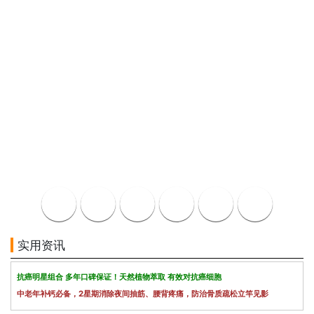
实用资讯
抗癌明星组合 多年口碑保证！天然植物萃取 有效对抗癌细胞
中老年补钙必备，2星期消除夜间抽筋、腰背疼痛，防治骨质疏松立竿见影