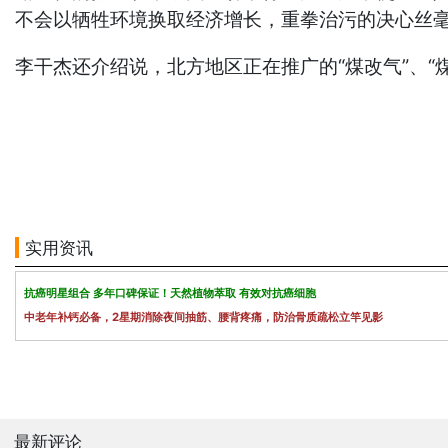
不会以牺牲环境换取经济增长，重拳治污的决心丝
李干杰还介绍说，北方地区正在推广的“煤改气”、“煤
实用资讯
抗癌明星组合 多年口碑保证！天然植物萃取 有效对抗癌细胞
中老年补钙必备，2星期消除夜间抽筋、腰背疼痛，防治骨质疏松立竿见影
最新评论