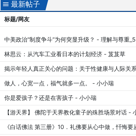
最新帖子
menu
标题/网友
中美政治“制度争斗”为何突显升级？
-
理解与尊重_5
林思云：从汽车工业看日本的计划经济
-
芨芨草
揭示年轻人真正关心的问题：关于性健康与人际关
做人，心宽一点，福气就多一点。
-
小小瑞
你是爱孩子？还是在害孩子
-
小小瑞
【游天界】 佛陀于天界教化童子的殊胜场景对话
-
《白话佛法 第三册》10．礼佛要从心中做，忏悔要