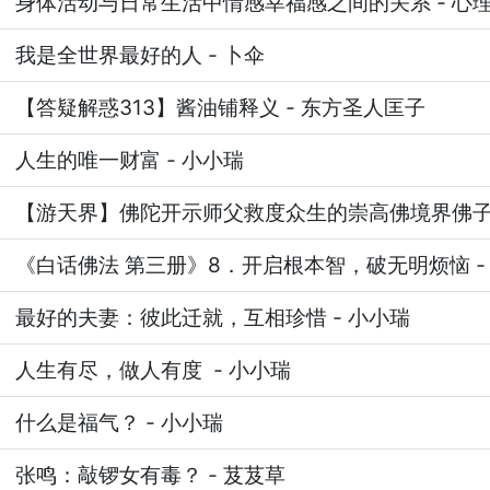
身体活动与日常生活中情感幸福感之间的关系
-
心
我是全世界最好的人
-
卜伞
【答疑解惑313】酱油铺释义
-
东方圣人匡子
人生的唯一财富
-
小小瑞
【游天界】佛陀开示师父救度众生的崇高佛境界佛
《白话佛法 第三册》8．开启根本智，破无明烦恼
-
最好的夫妻：彼此迁就，互相珍惜
-
小小瑞
人生有尽，做人有度
-
小小瑞
什么是福气？
-
小小瑞
张鸣：敲锣女有毒？
-
芨芨草