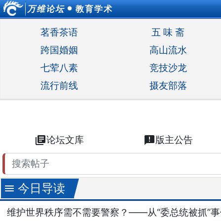
万维论坛
教育学术
●
茗香茶语
五 味 斋
跨国婚姻
高山流水
七荤八素
竞技沙龙
流行前线
摄友部落
library_books
论坛文库
announcement
版主公告
今日导读
menu
维护世界秩序需不需要警察？——从“委总统被抓”