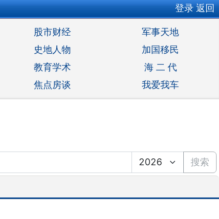
登录
返回
股市财经
军事天地
史地人物
加国移民
教育学术
海 二 代
焦点房谈
我爱我车
搜索