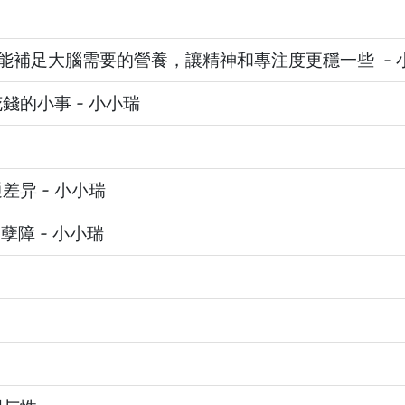
，能補足大腦需要的營養，讓精神和專注度更穩一些
-
花錢的小事
-
小小瑞
通差异
-
小小瑞
的孽障
-
小小瑞