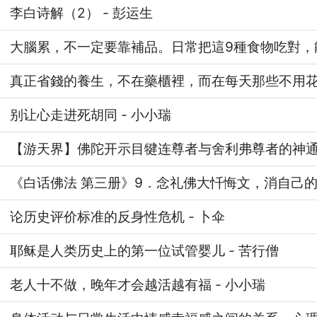
李白诗解（2）
-
彭运生
大腦累，不一定要靠補品。日常把這9種食物吃對
真正省錢的養生，不在藥櫃裡，而在每天那些不用
别让心走进死胡同
-
小小瑞
【游天界】佛陀开示目犍连尊者与舍利弗尊者的神
《白话佛法 第三册》9．念礼佛大忏悔文，消自己
论历史评价标准的反身性危机
-
卜伞
耶稣是人类历史上的第一位试管婴儿
-
苦行僧
老人十不做，晚年才会越活越有福
-
小小瑞