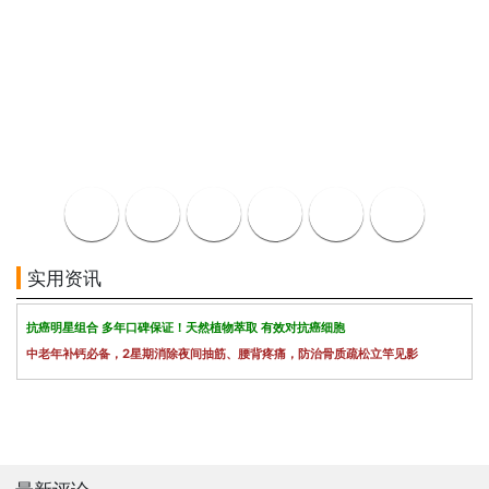
实用资讯
抗癌明星组合 多年口碑保证！天然植物萃取 有效对抗癌细胞
中老年补钙必备，2星期消除夜间抽筋、腰背疼痛，防治骨质疏松立竿见影