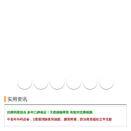
实用资讯
抗癌明星组合 多年口碑保证！天然植物萃取 有效对抗癌细胞
中老年补钙必备，2星期消除夜间抽筋、腰背疼痛，防治骨质疏松立竿见影