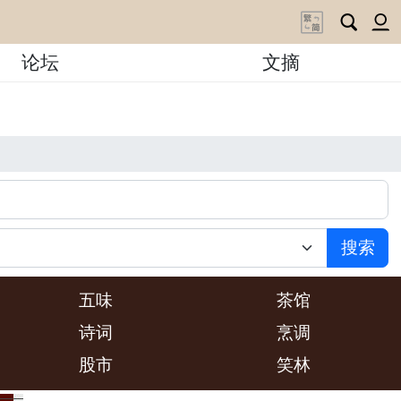
论坛
文摘
搜索
五味
茶馆
诗词
烹调
股市
笑林