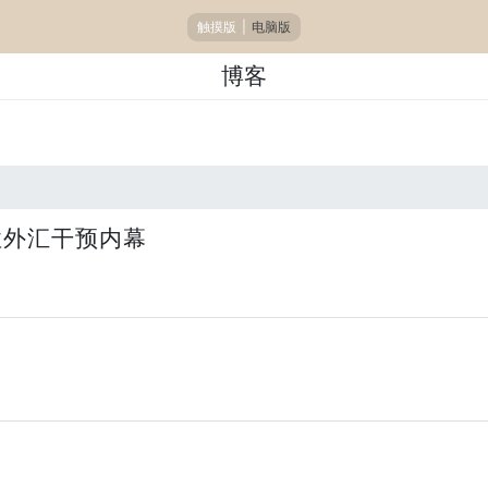
触摸版
|
电脑版
博客
性外汇干预内幕