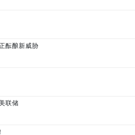
正酝酿新威胁
美联储
！