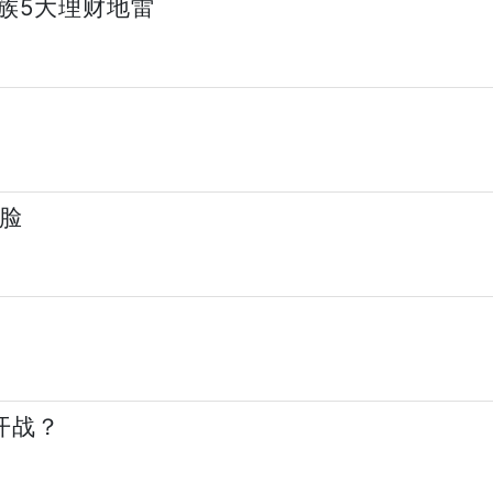
族5大理财地雷
变脸
开战？