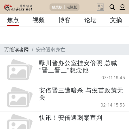
触摸版
|
电脑版
焦点
视频
博客
论坛
文摘
万维读者网
安倍遇刺身亡
曝川普办公室挂安倍照 总喊
“晋三晋三”想念他
07-11 19:45
安倍晋三遭暗杀 与疫苗政策无
关
02-14 15:53
快讯！安倍遇刺案宣判