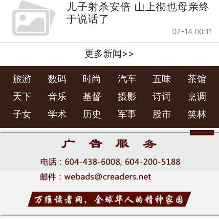
儿子射杀安倍 山上彻也母亲终
于说话了
07-14 00:11
更多新闻>>
旅游
数码
时尚
汽车
五味
茶馆
天下
音乐
基督
摄影
诗词
烹调
子女
学术
历史
军事
股市
笑林