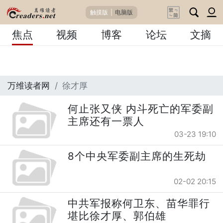
触摸版
|
电脑版
焦点
视频
博客
论坛
文摘
万维读者网
徐才厚
何止张又侠 内斗死亡的军委副
主席还有一票人
03-23 19:10
8个中央军委副主席的生死劫
02-02 20:15
中共军报称何卫东、苗华罪行
堪比徐才厚、郭伯雄