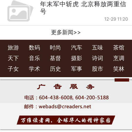
年末军中斩虎 北京释放两重信
号
12-29 11:20
更多新闻>>
旅游
数码
时尚
汽车
五味
茶馆
天下
音乐
基督
摄影
诗词
烹调
子女
学术
历史
军事
股市
笑林