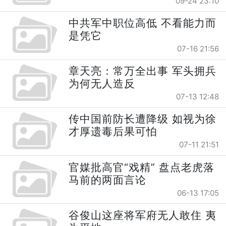
09-24 23:10
中共军中职位高低 不看能力而
是凭它
07-16 21:56
章天亮：常万全出事 军头拥兵
为何无人造反
07-13 12:48
传中国前防长遭降级 如视为徐
才厚遗毒后果可怕
07-11 21:51
官媒批高官“戏精” 盘点老虎落
马前的两面言论
06-13 17:05
谷俊山这座将军府无人敢住 夷