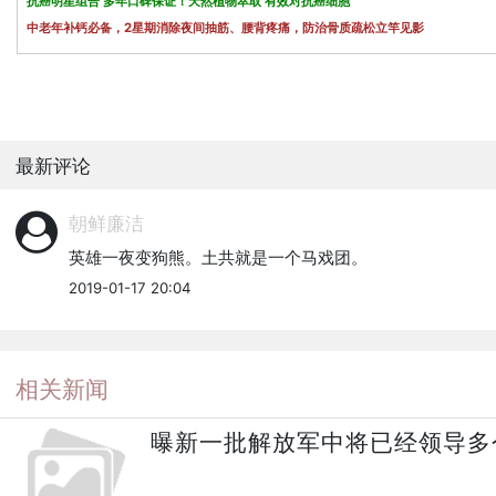
抗癌明星组合 多年口碑保证！天然植物萃取 有效对抗癌细胞
中老年补钙必备，2星期消除夜间抽筋、腰背疼痛，防治骨质疏松立竿见影
最新评论
朝鲜廉洁
英雄一夜变狗熊。土共就是一个马戏团。
2019-01-17 20:04
相关新闻
曝新一批解放军中将已经领导多