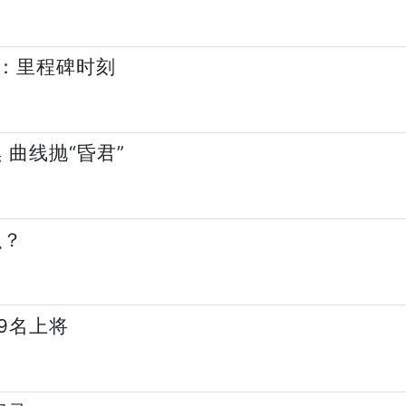
：里程碑时刻
 曲线抛“昏君”
么？
9名上将