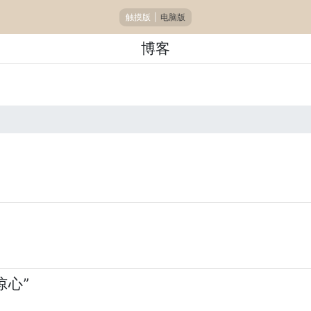
触摸版
|
电脑版
博客
惊心”