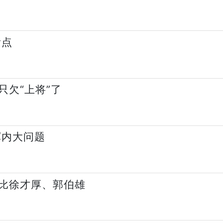
看点
欠“上将”了
军内大问题
比徐才厚、郭伯雄