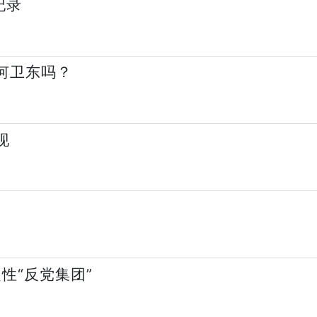
纪录
何卫东吗？
现
性“反党集团”