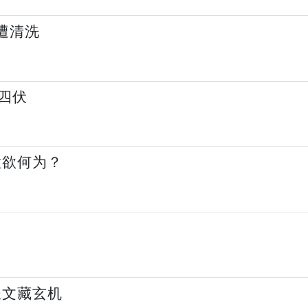
遭清洗
四伏
意欲何为？
长文藏玄机