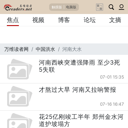
触摸版
|
电脑版
焦点
视频
博客
论坛
文摘
万维读者网
中国洪水
河南大水
河南西峡突遭强降雨 至少3死
5失联
07-01 15:35
才熬过大旱 河南又拉响警报
07-16 16:47
花25亿刚竣工半年 郑州金水河
道护坡塌方