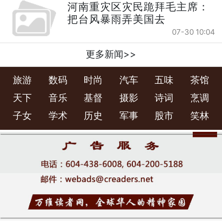
河南重灾区灾民跪拜毛主席：
把台风暴雨弄美国去
07-30 10:04
更多新闻>>
旅游
数码
时尚
汽车
五味
茶馆
天下
音乐
基督
摄影
诗词
烹调
子女
学术
历史
军事
股市
笑林