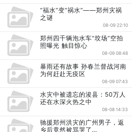
“福水”变“祸水”——郑州灾祸
之谜
08-09 22:10
郑州四千辆泡水车“坟场”空拍
照曝光 触目惊心
08-09 08:48
暴雨还有故事 孙春兰督战河南
为何赶赴无疫区
08-09 07:43
水灾中被遗忘的浚县：50万人
还在水深火热之中
08-08 14:33
驰援郑州洪灾的广州男子，返
乡后竟然被骂哭了…