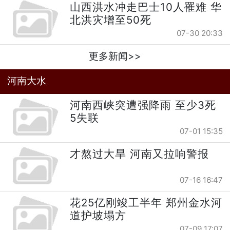
山西洪水冲走巴士10人罹难 华
北洪灾增至50死
07-30 20:33
更多新闻>>
河南大水
河南西峡突遭强降雨 至少3死
5失联
07-01 15:35
才熬过大旱 河南又拉响警报
07-16 16:47
花25亿刚竣工半年 郑州金水河
道护坡塌方
07-09 17:07