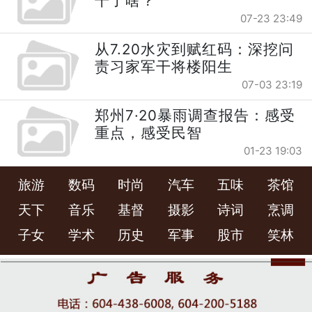
干了啥？
07-23 23:49
从7.20水灾到赋红码：深挖问
责习家军干将楼阳生
07-03 23:19
郑州7·20暴雨调查报告：感受
重点，感受民智
01-23 19:03
旅游
数码
时尚
汽车
五味
茶馆
天下
音乐
基督
摄影
诗词
烹调
子女
学术
历史
军事
股市
笑林