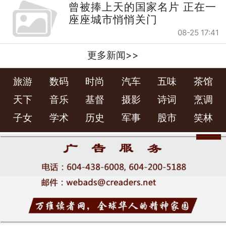
曾被捧上天的国家名片 正在一
座座城市悄悄关门
08-25 17:41
更多新闻>>
旅游
数码
时尚
汽车
五味
茶馆
天下
音乐
基督
摄影
诗词
烹调
子女
学术
历史
军事
股市
笑林