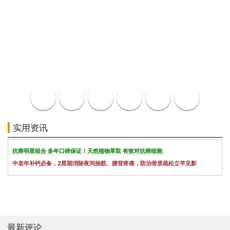
实用资讯
抗癌明星组合 多年口碑保证！天然植物萃取 有效对抗癌细胞
中老年补钙必备，2星期消除夜间抽筋、腰背疼痛，防治骨质疏松立竿见影
最新评论