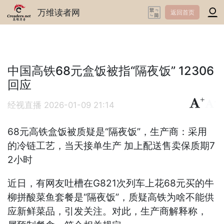
万维读者网
返回首页
中国高铁68元盒饭被指“隔夜饭” 12306
回应
+
-
经视直播
2026-01-09 21:14
68元高铁盒饭被质疑是“隔夜饭”，生产商：采用
的冷链工艺，当天接单生产 加上配送售卖保质期7
2小时
近日，有网友吐槽在G821次列车上花68元买的牛
柳拼酸菜鱼套餐是“隔夜饭”，质疑高铁为啥不能供
应新鲜菜品，引发关注。对此，生产商解释称，