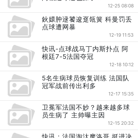
12-25 08:08
鈥嬛肿逯饕逡趸瓴簧 科曼罚丢
点球遭网暴
12-19 11:53
快讯-点球战马丁内斯扑点 阿
根廷7-5法国夺冠
12-18 10:12
5名生病球员恢复训练 法国队
冠军战前传出利多
12-17 15:35
卫冕军法国不妙？越来越多球
员生病了 主帅曝主因
12-15 20:32
快讯：法国淘汰摩洛哥 挺进决