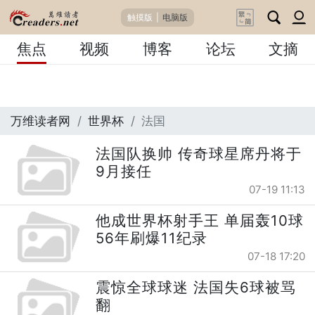
触摸版
|
电脑版
焦点
视频
博客
论坛
文摘
万维读者网
世界杯
法国
法国队换帅 传奇球星席丹将于
9月接任
07-19 11:13
他成世界杯射手王 单届轰10球
56年刷爆11纪录
07-18 17:20
震惊全球球迷 法国失6球被骂
翻