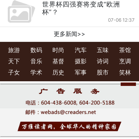
世界杯四强赛将变成“欧洲
杯”？
07-06 12:37
更多新闻>>
旅游
数码
时尚
汽车
五味
茶馆
天下
音乐
基督
摄影
诗词
烹调
子女
学术
历史
军事
股市
笑林