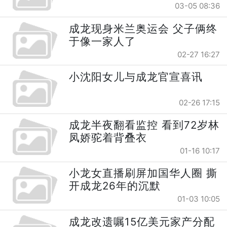
03-05 08:36
成龙现身米兰奥运会 父子俩终
于像一家人了
02-27 16:27
小沈阳女儿与成龙官宣喜讯
02-26 17:15
成龙半夜翻看监控 看到72岁林
凤娇驼着背叠衣
01-16 10:17
小龙女直播刷屏加国华人圈 撕
开成龙26年的沉默
01-03 10:05
成龙改遗嘱15亿美元家产分配