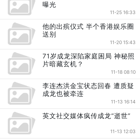
曝光
11-25 16:33
他的出殡仪式 半个香港娱乐圈
送别
11-20 15:43
71岁成龙深陷家庭困局 神秘照
片暗藏玄机？
11-18 08:10
李连杰洪金宝状态回春 遭质疑
成龙也被牵连
11-13 16:14
英文社交媒体疯传成龙“逝世”
11-13 12:03