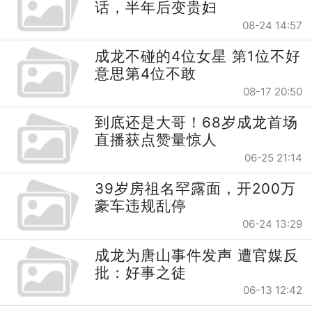
话，半年后变贵妇
08-24 14:57
成龙不碰的4位女星 第1位不好
意思第4位不敢
08-17 20:50
到底还是大哥！68岁成龙首场
直播获点赞量惊人
06-25 21:14
39岁房祖名罕露面，开200万
豪车违规乱停
06-24 13:29
成龙为唐山事件发声 遭官媒反
批：好事之徒
06-13 12:42