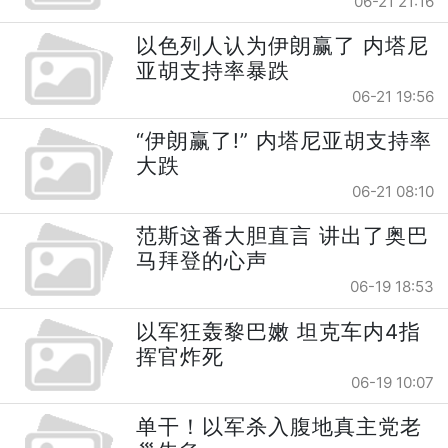
06-21 21:16
以色列人认为伊朗赢了 内塔尼
亚胡支持率暴跌
06-21 19:56
“伊朗赢了!” 内塔尼亚胡支持率
大跌
06-21 08:10
范斯这番大胆直言 讲出了奥巴
马拜登的心声
06-19 18:53
以军狂轰黎巴嫩 坦克车内4指
挥官炸死
06-19 10:07
单干！以军杀入腹地真主党老