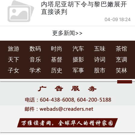
内塔尼亚胡下令与黎巴嫩展开
直接谈判
04-09 18:24
更多新闻>>
旅游
数码
时尚
汽车
五味
茶馆
天下
音乐
基督
摄影
诗词
烹调
子女
学术
历史
军事
股市
笑林