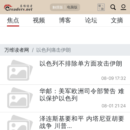
触摸版
|
电脑版
焦点
视频
博客
论坛
文摘
万维读者网
以色列痛击伊朗
以色列不排除单方面攻击伊朗
08-09 17:32
华邮：美军欧洲司令部警告 难
以保护以色列
08-01 21:24
泽连斯基要和平 内塔尼亚胡要
战争 川普…