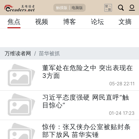
触摸版
|
电脑版
焦点
视频
博客
论坛
文摘
万维读者网
苗华被抓
董军处在危险之中 突出表现在
3方面
05-28 22:11
习近平态度强硬 网民直呼“触
目惊心”
01-24 17:23
惊传：张又侠办公室被贴封条
部下放风 苗华实锤