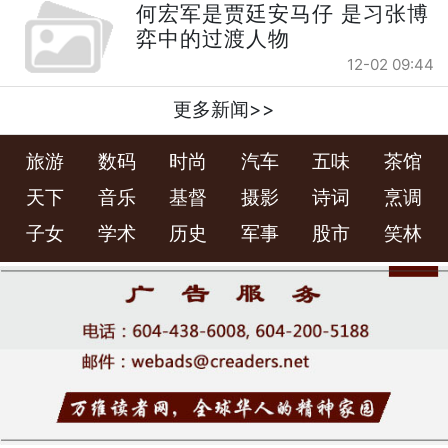
何宏军是贾廷安马仔 是习张博
弈中的过渡人物
12-02 09:44
更多新闻>>
旅游
数码
时尚
汽车
五味
茶馆
天下
音乐
基督
摄影
诗词
烹调
子女
学术
历史
军事
股市
笑林