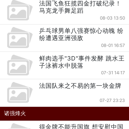
法国飞鱼狂揽四金打破纪录！
马克龙手舞足蹈
08-03 13:50
乒乓球男单八强赛惊心动魄 纷
纷遭遇亚洲强敌
08-01 16:57
鲜肉选手"3D"事件发酵 跳水王
子泳裤水中脱落
07-31 14:17
法国队来之不易的第一块金牌
07-27 23:23
诸强烽火
得金牌不能升国旗 想安慰中国