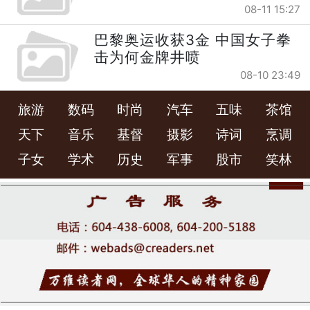
08-11 15:27
巴黎奥运收获3金 中国女子拳
击为何金牌井喷
08-10 23:49
旅游
数码
时尚
汽车
五味
茶馆
天下
音乐
基督
摄影
诗词
烹调
子女
学术
历史
军事
股市
笑林