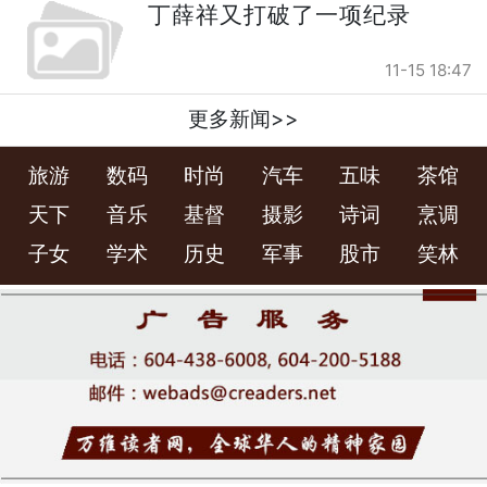
丁薛祥又打破了一项纪录
11-15 18:47
更多新闻>>
旅游
数码
时尚
汽车
五味
茶馆
天下
音乐
基督
摄影
诗词
烹调
子女
学术
历史
军事
股市
笑林