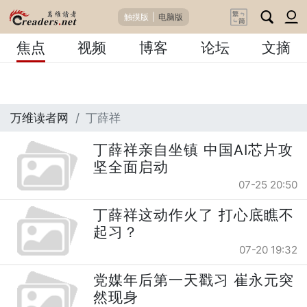
触摸版
|
电脑版
焦点
视频
博客
论坛
文摘
万维读者网
丁薛祥
丁薛祥亲自坐镇 中国AI芯片攻
坚全面启动
07-25 20:50
丁薛祥这动作火了 打心底瞧不
起习？
07-20 19:32
党媒年后第一天戳习 崔永元突
然现身