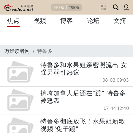
触摸版
|
电脑版
焦点
视频
博客
论坛
文摘
万维读者网
特鲁多
特鲁多和水果姐亲密照流出 女
强男弱引热议
08-03 09:03
搞垮加拿大后还在“蹦” 特鲁多
被怒轰
07-14 12:40
特鲁多彻底放飞！水果姐新歌
视频"兔子蹦"