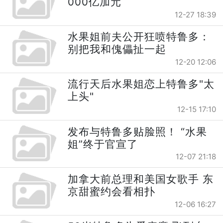
000亿加元
12-27 18:39
水果姐前夫公开狂喷特鲁多：
别把我和傀儡扯一起
12-20 12:06
流行天后水果姐恋上特鲁多"太
上头"
12-15 17:10
发布与特鲁多贴脸照！ “水果
姐”终于官宣了
12-07 21:18
加拿大前总理和美国女歌手 东
京甜蜜约会看相扑
12-06 16:27