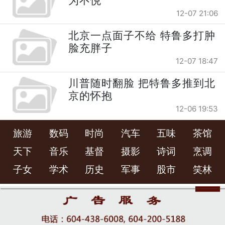
为不悦
12-07 21:06
北京一点面子不给 特鲁多打肿
脸充胖子
12-07 18:47
川普随时翻脸 把特鲁多推到北
京的怀抱
12-06 19:53
旅游
数码
时尚
汽车
五味
茶馆
天下
音乐
基督
摄影
诗词
烹调
子女
学术
历史
军事
股市
笑林