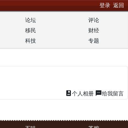
登录
返回
论坛
评论
移民
财经
科技
专题
photo_album
textsms
个人
相册
给我
留言