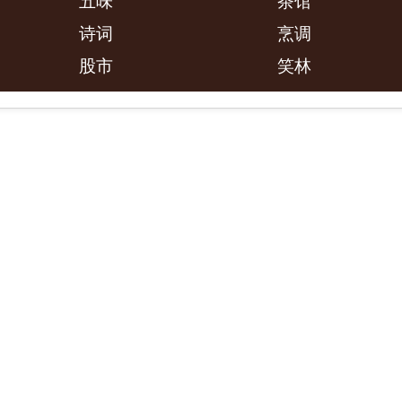
五味
茶馆
诗词
烹调
股市
笑林