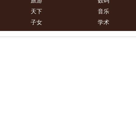
旅游
数码
天下
音乐
子女
学术