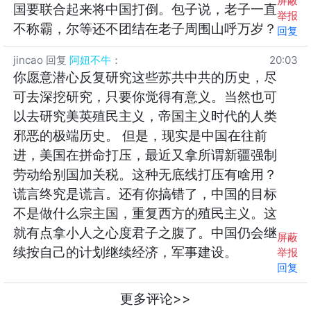
屏蔽
国要联合起来将中国打倒。包子说，老子一直
举报
不称霸，尔等还不团结在老子周围山呼万岁？
回复
jincao
回复
阿妞不牛
：
20:03
你愿意潜心反复研究这些苏共中共的历史，尽
可去深挖研究，只要你觉得有意义。当然也可
以去研究美英殖民主义，帝国主义时代的人类
邪恶的极端历史。 但是，现实是中国在往前
进，美国在拼命打压，最近又拿所谓新疆强制
劳动给别国加关税。这种无底线打压有啥用？
谎言终究是谎言。还有你搞错了，中国的目标
不是做什么宗主国，重复西方的殖民主义。这
就有点拿小人之心度君子之腹了。中国仍会继
屏蔽
续按自己的计划继续经济，军事建设。
举报
回复
更多评论>>