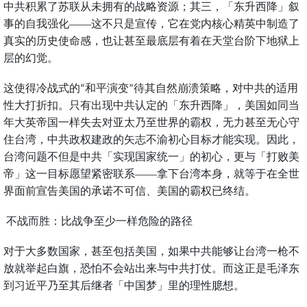
中共积累了苏联从未拥有的战略资源；其三，「东升西降」叙
事的自我强化——这不只是宣传，它在党内核心精英中制造了
真实的历史使命感，也让甚至最底层有着在天堂台阶下地狱上
层的幻觉。
这使得冷战式的
和平演变
待其自然崩溃策略，对中共的适用
“
”
性大打折扣。只有出现中共认定的「东升西降」，美国如同当
年大英帝国一样失去对亚太乃至世界的霸权，无力甚至无心守
住台湾，中共政权建政的矢志不渝初心目标才能实现。因此，
台湾问题不但是中共「实现国家统一」的初心，更与「打败美
帝」这一目标愿望紧密联系——拿下台湾本身，就等于在全世
界面前宣告美国的承诺不可信、美国的霸权已终结。
不战而胜：比战争至少一样危险的路径
对于大多数国家，甚至包括美国，如果中共能够让台湾一枪不
放就举起白旗，恐怕不会站出来与中共打仗。而这正是毛泽东
到习近平乃至其后继者「中国梦」里的理性臆想。