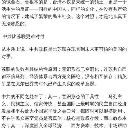
的试金石。更根本的是，台湾不仅是未统一的领土，更是一个
活生生的反证——同样的中国人，同样的文化，在没有共产党
的情况下，建成了繁荣的民主社会。这个对照，才是北京真正
无法容忍的。
中共比苏联更难对付
从本质上说，中共政权是比苏联在现实到未来更可怕的美国的
对手。
苏联的失败有其结构性原因：意识形态已空洞化，连苏共自己
都不信马列；经济体系与西方完全隔绝，没有相互依存；精英
阶层在戈尔巴乔夫时代已产生真实的改革意愿。
中共的不同之处在于：其一，意识形态的工具性——马列主
义、民族主义、儒家传统，甚至国际上最时髦的民主自由经济
发展和平共处大小国家平等之类口号，都随时可以混搭调用，
不在乎民众甚至党员是否真信，核心是政权存续，而非教条本
身；其二，深度嵌入全球经济——西方资本、技术、市场帮助