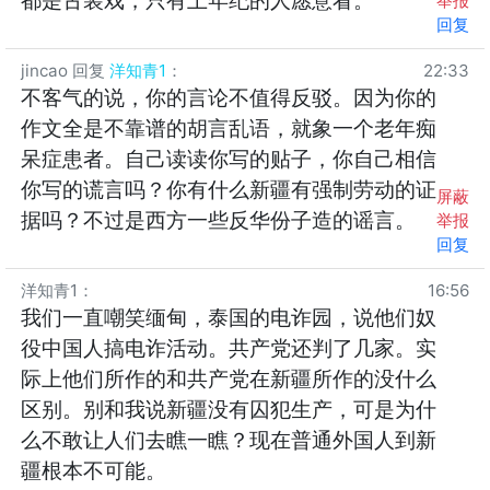
都是古装戏，只有上年纪的人愿意看。
举报
回复
jincao
回复
洋知青1
：
22:33
不客气的说，你的言论不值得反驳。因为你的
作文全是不靠谱的胡言乱语，就象一个老年痴
呆症患者。自己读读你写的贴子，你自己相信
你写的谎言吗？你有什么新疆有强制劳动的证
屏蔽
据吗？不过是西方一些反华份子造的谣言。
举报
回复
洋知青1
：
16:56
我们一直嘲笑缅甸，泰国的电诈园，说他们奴
役中国人搞电诈活动。共产党还判了几家。实
际上他们所作的和共产党在新疆所作的没什么
区别。别和我说新疆没有囚犯生产，可是为什
么不敢让人们去瞧一瞧？现在普通外国人到新
疆根本不可能。