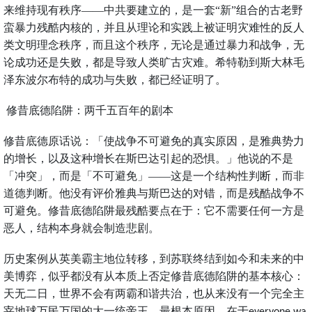
来维持现有秩序——中共要建立的，是一套“新”组合的古老野
蛮暴力残酷内核的，并且从理论和实践上被证明灾难性的反人
类文明理念秩序，而且这个秩序，无论是通过暴力和战争，无
论成功还是失败，都是导致人类旷古灾难。希特勒到斯大林毛
泽东波尔布特的成功与失败，都已经证明了。
修昔底德陷阱：两千五百年的剧本
修昔底德原话说：「使战争不可避免的真实原因，是雅典势力
的增长，以及这种增长在斯巴达引起的恐惧。」他说的不是
「冲突」，而是「不可避免」——这是一个结构性判断，而非
道德判断。他没有评价雅典与斯巴达的对错，而是残酷战争不
可避免。修昔底德陷阱最残酷要点在于：它不需要任何一方是
恶人，结构本身就会制造悲剧。
历史案例从英美霸主地位转移，到苏联终结到如今和未来的中
美博弈，似乎都没有从本质上否定修昔底德陷阱的基本核心：
天无二日，世界不会有两霸和谐共治，也从来没有一个完全主
宰地球万民万国的大一统帝王。最根本原因，在于