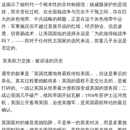
这揭示了核时代一个根本性的非对称困境：核威慑保护的是现
状，而非变化过程。在全面核战争与完全不干预之间，存在巨
大的灰色地带。中共战略的精髓，正是在这个灰色地带中运
作：军事施压但不越过直接开战的红线，经济胁迫、信息渗
透、切香肠战术，让美国面临的选择永远是「为此值得核战争
吗？」——而对于任何民主国家的选民来说，答案几乎永远是
否定的。
英美权力交接：被误读的历史
通常的叙事是「英国优雅地将霸权传给美国」，但这是事后的
美化。真实过程要残酷得多：英国的霸权不是交出去的，是被
打碎的。一战让英国从世界最大债权国变成美国的债务国；二
战让英国几乎破产，殖民帝国开始瓦解；
年苏伊士运河危
1956
机，美国公开羞辱英国，迫使其撤军，是英国霸权终结的最后
确认。
英国面对的修昔底德陷阱，不是单一的英美对决，而是多重挑
战同时到来：德意志帝国的崛起、苏联的意识形态挑战、希特