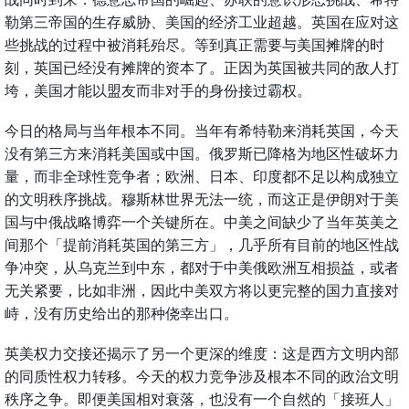
勒第三帝国的生存威胁、美国的经济工业超越。英国在应对这
些挑战的过程中被消耗殆尽。等到真正需要与美国摊牌的时
刻，英国已经没有摊牌的资本了。正因为英国被共同的敌人打
垮，美国才能以盟友而非对手的身份接过霸权。
今日的格局与当年根本不同。当年有希特勒来消耗英国，今天
没有第三方来消耗美国或中国。俄罗斯已降格为地区性破坏力
量，而非全球性竞争者；欧洲、日本、印度都不足以构成独立
的文明秩序挑战。穆斯林世界无法一统，而这正是伊朗对于美
国与中俄战略博弈一个关键所在。中美之间缺少了当年英美之
间那个「提前消耗英国的第三方」，几乎所有目前的地区性战
争冲突，从乌克兰到中东，都对于中美俄欧洲互相损益，或者
无关紧要，比如非洲，因此中美双方将以更完整的国力直接对
峙，没有历史给出的那种侥幸出口。
英美权力交接还揭示了另一个更深的维度：这是西方文明内部
的同质性权力转移。今天的权力竞争涉及根本不同的政治文明
秩序之争。即便美国相对衰落，也没有一个自然的「接班人」