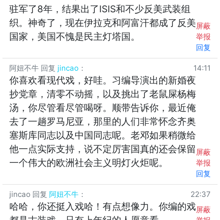
驻军了8年，结果出了ISIS和不少反美武装组
织。神奇了，现在伊拉克和阿富汗都成了反美
屏蔽
国家，美国不愧是民主灯塔国。
举报
回复
阿妞不牛
回复
jincao
：
14:11
你喜欢看现代戏，好哇。习编导演出的新婚夜
抄党章，清零不动摇，以及挑出了老鼠屎杨梅
汤，你尽管看尽管喝呀。顺带告诉你，最近俺
去了一趟罗马尼亚，那里的人们非常怀念齐奥
塞斯库同志以及中国同志呢。老邓如果稍微给
他一点实际支持，说不定厉害国真的还会保留
屏蔽
一个伟大的欧洲社会主义明灯火炬呢。
举报
回复
jincao
回复
阿妞不牛
：
22:37
哈哈，你还挺入戏哈！有点想像力。你编的戏
屏蔽