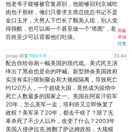
他老爷子能够被官复原职，他能够回到京城吃
肉包子那样，俺们只要求主席总统总书记不是
金口玉牙，大男人下巴长了颗美人痣，别人觉
得很酷，也可以画一个甚至做一个“塔图”，老
屏蔽
百姓至少可以背着他们吐痰。
举报
回复
jincao
回复
阿妞不牛
：
23:44
配合你给你画一幅美国的现代戏。美式民主演
绎出了黑命也是命的呼喊。新型肺炎美国政府
实没有实行限制聚会和大规模隔离，导致死亡
约120万人，一个超级大国，竟然成为疫情中
死亡人数最多的国家之一。美国在阿富汗驻军
20年，怎么美军一走，塔利班又立即恢复了
政权？美军呆了20年，都去干啥了？除了无
辜杀死了不少人以外，改变了什么？2003年
美国入侵伊拉克,推翻了萨达姆政权，大规模