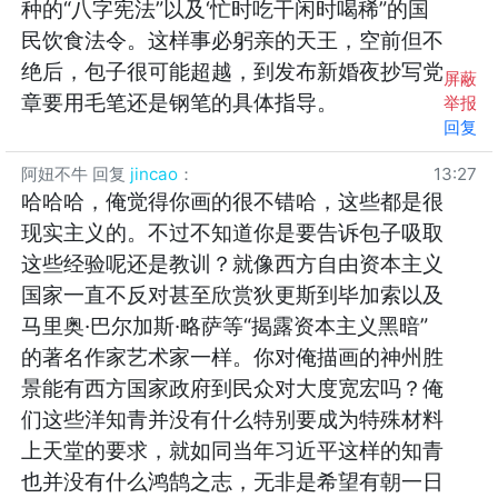
种的“八字宪法”以及‘忙时吃干闲时喝稀”的国
民饮食法令。这样事必躬亲的天王，空前但不
绝后，包子很可能超越，到发布新婚夜抄写党
屏蔽
章要用毛笔还是钢笔的具体指导。
举报
回复
阿妞不牛
回复
jincao
：
13:27
哈哈哈，俺觉得你画的很不错哈，这些都是很
现实主义的。不过不知道你是要告诉包子吸取
这些经验呢还是教训？就像西方自由资本主义
国家一直不反对甚至欣赏狄更斯到毕加索以及
马里奥·巴尔加斯·略萨等“揭露资本主义黑暗”
的著名作家艺术家一样。你对俺描画的神州胜
景能有西方国家政府到民众对大度宽宏吗？俺
们这些洋知青并没有什么特别要成为特殊材料
上天堂的要求，就如同当年习近平这样的知青
也并没有什么鸿鹄之志，无非是希望有朝一日