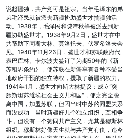
说起疆独，共产党可是祖宗。当年毛泽东的弟
弟毛泽民就被派去新疆协助盛世才搞疆独活
动。1938年，毛泽民和陳潭秋等被派去到新
疆协助盛世才。1938年9月2日，盛世才在中
共帮助下同斯大林、莫洛托夫、伏罗希洛夫会
见。1940年11月26日，盛世才和苏联政府代
表巴库林、卡尔波夫签订了为期50年的《新
苏租界条约》，使苏联在新疆享有各种不受当
地政府干预的独立特权，攫取了新疆的权力。
1941年1月，盛世才向斯大林提议：成立“突
厥斯坦苏维埃社会主义共和国”，使之完全脱
离中国，加盟苏联，但因当时中苏的同盟关系
而没成功。当时新疆好几个独立组织，互相争
斗，但没有一个赞同共产主义，尤其是穆斯林
组织。穆斯林好像天生就与共产党有仇，迄今