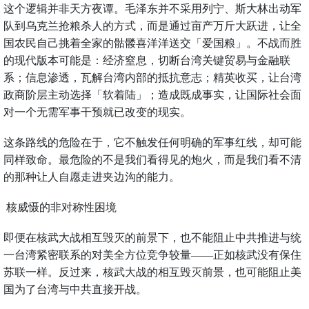
这个逻辑并非天方夜谭。毛泽东并不采用列宁、斯大林出动军
队到乌克兰抢粮杀人的方式，而是通过亩产万斤大跃进，让全
国农民自己挑着全家的骷髅喜洋洋送交「爱国粮」。不战而胜
的现代版本可能是：经济窒息，切断台湾关键贸易与金融联
系；信息渗透，瓦解台湾内部的抵抗意志；精英收买，让台湾
政商阶层主动选择「软着陆」；造成既成事实，让国际社会面
对一个无需军事干预就已改变的现实。
这条路线的危险在于，它不触发任何明确的军事红线，却可能
同样致命。最危险的不是我们看得见的炮火，而是我们看不清
的那种让人自愿走进夹边沟的能力。
核威慑的非对称性困境
即便在核武大战相互毁灭的前景下，也不能阻止中共推进与统
一台湾紧密联系的对美全方位竞争较量——正如核武没有保住
苏联一样。反过来，核武大战的相互毁灭前景，也可能阻止美
国为了台湾与中共直接开战。