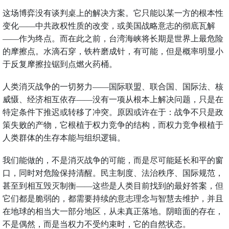
这场博弈没有谈判桌上的解决方案。它只能以某一方的根本性
变化——中共政权性质的改变，或美国战略意志的彻底瓦解
——作为终点。而在此之前，台湾海峡将长期是世界上最危险
的摩擦点。水滴石穿，铁杵磨成针，有可能，但是概率明显小
于反复摩擦拉锯到点燃火药桶。
人类消灭战争的一切努力——国际联盟、联合国、国际法、核
威慑、经济相互依存——没有一项从根本上解决问题，只是在
特定条件下推迟或转移了冲突。原因或许在于：战争不只是政
策失败的产物，它根植于权力竞争的结构，而权力竞争根植于
人类群体的生存本能与组织逻辑。
我们能做的，不是消灭战争的可能，而是尽可能延长和平的窗
口，同时对危险保持清醒。民主制度、法治秩序、国际规范，
甚至到相互毁灭制衡——这些是人类目前找到的最好答案，但
它们都是脆弱的，都需要持续的意志理念与智慧去维护，并且
在地球的相当大一部分地区，从未真正落地。阴暗面的存在，
不是偶然，而是当权力不受约束时，它的自然状态。