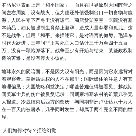
罗马尼亚表面上是「和平国家」，而且在世界敌对大国阵营之
间左右周旋，没有战火，但为偿还外债强制出口一切食物与能
源，人民在零下严冬里没有暖气，商店货架空空，医院没有基
本药品，妇女被强制生育禁止避孕，造成大量弃婴和孤儿。这
不是战争，但用「和平」来描述它，是对语言的侮辱。毛泽东
时代大跃进，三年间非正常死亡人口估计三千万至四千五百
万，没有一颗炮弹落下。战争至少有开始与结束，某些政权制
造的苦难，是没有停火协议的。
地球永久的阴暗面，不是因为没有阳光，而是因为它永远背对
着观察者。掌握话语权的人不在那里；国际媒体的注意力有其
地理偏见；大国战略利益决定了哪些苦难值得被看见。越战期
间美军士兵的伤亡被反复记录，同期柬埔寨农村的饥荒几乎无
人报道。冷战结束后西方的欢庆，与同期非洲卢旺达八十万人
在一百天内被屠杀，几乎同时发生，却属于两个完全不同的世
界。
人们如何对待？拒绝幻觉