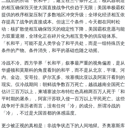
二战后的所谓「长和平」，建立在三个条件之上：核武器制造
的相互确保毁灭使大国直接战争代价趋于无限；美国单极霸权
提供的秩序框架压制了多数地区冲突升级；全球化经济相互依
存提高了战争的直接成本。但这三个条件，今天都在同时松
动：核扩散使相互确保毁灭的稳定性下降，美国霸权意愿与能
力双重退潮，全球化正在碎片化为相互竞争的供应链体系。
「长和平」可能不是人类学会了和平共处，而是一组特殊历史
条件的产物。条件消失，和平的基础也随之动摇。
冷战不冷。西方学界「长和平」叙事最严重的视角偏差，是从
华盛顿和莫斯科的角度看到的和平，而不是从北京，平壤、河
内、金边、安哥拉、萨尔瓦多、埃塞俄比亚以及阿富汗看到的
现实。仅冷战期间：朝鲜战争数百万死亡，越战越南全国死亡
估计三百万以上，柬埔寨波尔布特红色高棉两百万人死于「和
平时期的屠杀」，阿富汗苏联入侵一百万以上平民死亡。这些
战争对于亲历者而言，没有任何「冷」的成分。所谓冷战的
「冷」，不过是大国首都的体感温度。
更少被正视的真相是：非战争状态下的人间地狱。齐奥塞斯库