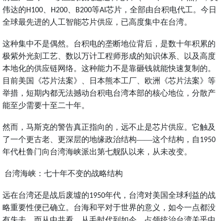
伟达的
、
、
等
芯片，全部由台积电代工。今日
H100
H200
B200
AI
全球最先进的人工智能芯片供应，已高度集中在台湾。
这种集中不是偶然。台积电的垄断地位背后，是数十年积累的
极紫外光刻工艺、数以万计工程师形成的知识体系、以及高度
本地化的供应链网络。这种能力不是靠砸钱就能快速复制的。
目前美国《芯片法案》、日本熊本工厂、欧洲《芯片法案》等
举措，短期内都无法撼动台积电台湾本部的核心地位，分散产
能至少需要十至二十年。
然而，马斯克的警告真正指向的，远不止是芯片供应。它触及
了一个更古老、更深层的地缘政治结构——这个结构，自
1950
年代杜鲁门向台湾海峡派出第七舰队以来，从未改变。
台湾海峡：七十年不变的战略结构
远在台湾还是战后废墟的
年代，台湾对美国全球利益的战
1950
略重要性便已确立。台海和平对于世界的意义，如今一点都没
有失去。而从中共看，从毛时代到如今，占领统治台湾关乎中