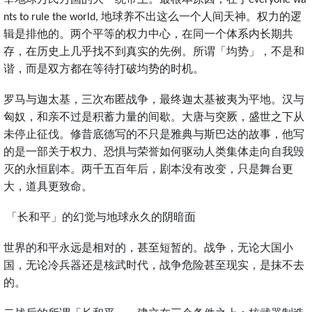
everyone wa
地球养不出这么一个人间天神。权力的逻
nts to rule the world,
辑是排他的。两个平等的权力中心，在同一个体系内长期共
存，在历史上几乎找不到真实的先例。所谓「均势」，不是和
谐，而是双方都在等待打破均势的时机。
罗马与迦太基，三次布匿战争，最终迦太基被夷为平地。汉与
匈奴，和亲不过是积蓄力量的间歇。大唐与突厥，盛世之下从
未停止征伐。修昔底德写的不只是雅典与斯巴达的故事，他写
的是一部关于权力、恐惧与荣誉如何驱动人类集体走向自我毁
灭的永恒剧本。两千五百年后，剧本没有改变，只是舞台更
大，道具更致命。
「长和平」的幻觉与地球永久的阴暗面
世界的和平永远是相对的，甚至短暂的。战争，无论大国小
国，无论冷兵器还是核武时代，战争危险甚至现实，是抹不去
的。