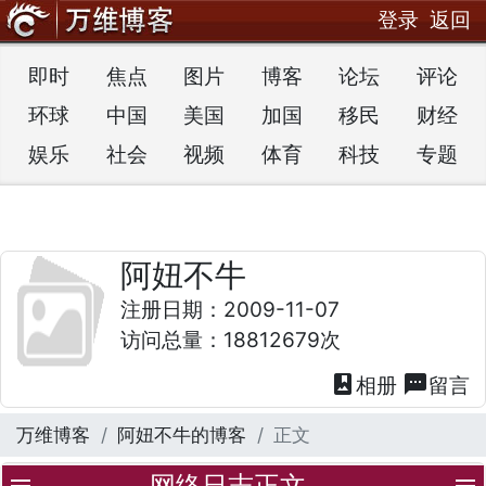
登录
返回
即时
焦点
图片
博客
论坛
评论
环球
中国
美国
加国
移民
财经
娱乐
社会
视频
体育
科技
专题
阿妞不牛
注册日期：2009-11-07
访问总量：18812679次
photo_album
textsms
相册
留言
万维博客
阿妞不牛的博客
正文
网络日志正文