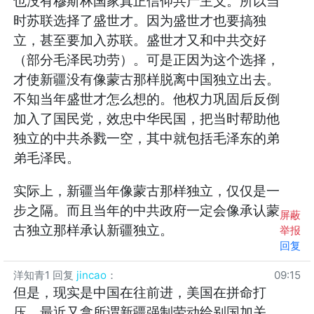
也没有穆斯林国家真正信仰共产主义。所以当
时苏联选择了盛世才。因为盛世才也要搞独
立，甚至要加入苏联。盛世才又和中共交好
（部分毛泽民功劳）。可是正因为这个选择，
才使新疆没有像蒙古那样脱离中国独立出去。
不知当年盛世才怎么想的。他权力巩固后反倒
加入了国民党，效忠中华民国，把当时帮助他
独立的中共杀戮一空，其中就包括毛泽东的弟
弟毛泽民。
实际上，新疆当年像蒙古那样独立，仅仅是一
步之隔。而且当年的中共政府一定会像承认蒙
屏蔽
古独立那样承认新疆独立。
举报
回复
洋知青1
回复
jincao
：
09:15
但是，现实是中国在往前进，美国在拼命打
压，最近又拿所谓新疆强制劳动给别国加关