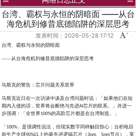
menu
menu
台湾、霸权与永恒的阴暗面 ——从台
海危机到修昔底德陷阱的深层思考
+
-
发表时间：
2026-05-28 17:12
台湾、霸权与永恒的阴暗面
——从台海危机到修昔底德陷阱的深层思考
马斯克的警告：芯片问题关系世界
马斯克近日在一次访谈中谈及台湾问题时说：「如果他们在短
期内入侵的话，世界将会断绝与先进
芯片的联系。」并进一
AI
步强调：「全世界
的高阶芯片都是在台湾制造。」
100%
「
」是强调性说法，但现实数字同样触目惊心：台积电目
100%
前生产全球
以上的最先进逻辑芯片（
、
节点），英
90%
3nm
5nm