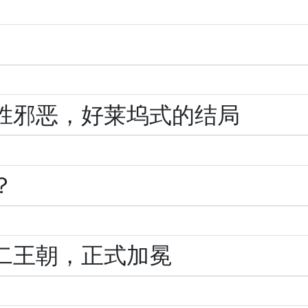
胜邪恶，好莱坞式的结局
？
二王朝，正式加冕