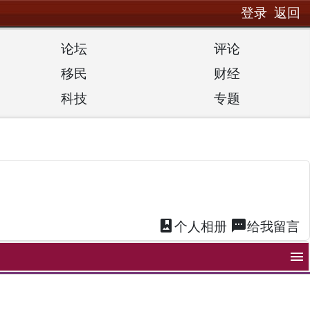
登录
返回
论坛
评论
移民
财经
科技
专题
photo_album
textsms
个人
相册
给我
留言
menu