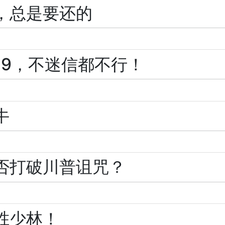
，总是要还的
19，不迷信都不行！
牛
否打破川普诅咒？
胜少林！