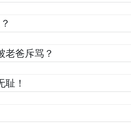
义？
被老爸斥骂？
无耻！