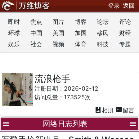
登录
返回
即时
焦点
图片
博客
论坛
评论
环球
中国
美国
加国
移民
财经
娱乐
社会
视频
体育
科技
专题
流浪枪手
注册日期：2026-02-12
访问总量：173525次
photo_album
textsms
相册
留言
网络日志列表
menu
menu