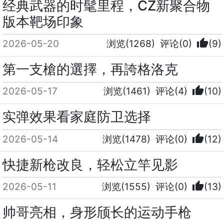
经典武器的时髦里程，CZ新聚合物
版本靶场印象
thumb_up
2026-05-20
浏览(1268)
评论(0)
(9)
第一支槍的選擇，再誇格洛克
thumb_up
2026-05-17
浏览(1461)
评论(4)
(10)
实弹效果看家庭防卫选择
thumb_up
2026-05-14
浏览(1478)
评论(0)
(12)
快捷新枪改良，轻松立竿见影
thumb_up
2026-05-11
浏览(1555)
评论(0)
(13)
帅哥亮相，身形颀长的运动手枪