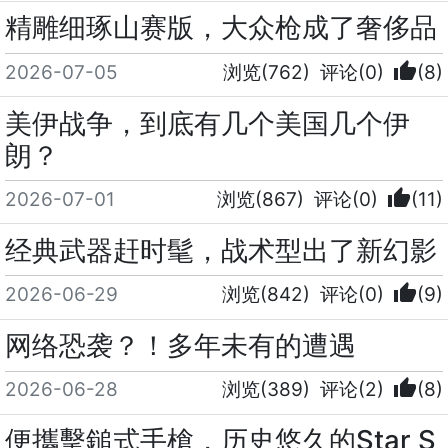
精雕细琢山赛版，大众枪成了奢侈品
thumb_up
2026-07-05
浏览(762)
评论(0)
(8)
美伊战争，到底有几个美国几个伊
朗？
thumb_up
2026-07-01
浏览(867)
评论(0)
(11)
经典武器赶时髦，战术型出了新幻影
thumb_up
2026-06-29
浏览(842)
评论(0)
(9)
网络恐袭？！多年未有的遭遇
thumb_up
2026-06-28
浏览(389)
评论(2)
(8)
便攜擊鎚式手槍，历史悠久的Star S