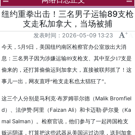
menu
menu
纽约重拳出击！三名男子运输89支枪
支走私加拿大，当场被捕
+
-
发表时间：
2026-05-09 13:23
今天，5月9日，美国纽约南区检察官办公室放出大消
息：三名男子因为涉嫌运输89支枪支、其中至少17支是
偷来的，还打算偷偷运到加拿大，直接被联邦抓了！这
事儿一出，网友直呼“枪支走私也太猖狂了”。
这三个人分别是马利克·布罗姆菲尔德（Malik Bromfiel
d）、法伊赞·阿里（Faizan Ali）和卡迈勒·萨尔曼（Ka
mal Salman）。检察官说，他们参与了一起跨国枪支
贩运阴谋，打算把这些武器从美国运过边境，送到加拿