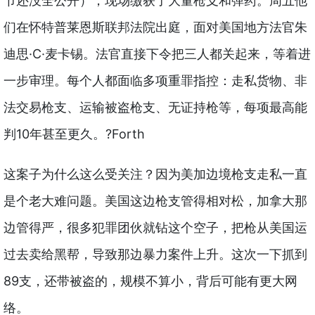
节还没全公开），现场缴获了大量枪支和弹药。周五他
们在怀特普莱恩斯联邦法院出庭，面对美国地方法官朱
迪思·C·麦卡锡。法官直接下令把三人都关起来，等着进
一步审理。每个人都面临多项重罪指控：走私货物、非
法交易枪支、运输被盗枪支、无证持枪等，每项最高能
判10年甚至更久。?Forth
这案子为什么这么受关注？因为美加边境枪支走私一直
是个老大难问题。美国这边枪支管得相对松，加拿大那
边管得严，很多犯罪团伙就钻这个空子，把枪从美国运
过去卖给黑帮，导致那边暴力案件上升。这次一下抓到
89支，还带被盗的，规模不算小，背后可能有更大网
络。