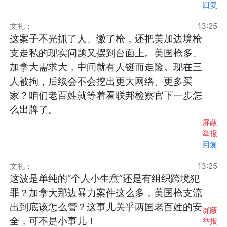
回复
文礼
：
13:25
这案子不光抓了人、缴了枪，还把美加边境枪
支走私的现实问题又摆到台面上。美国枪多、
加拿大需求大，中间就有人铤而走险。现在三
人被拘，后续会不会挖出更大网络、更多买
家？咱们老百姓就等着看联邦检察官下一步怎
么出牌了。
屏蔽
举报
回复
文礼
：
13:25
这波是单纯的“个人小生意”还是有组织跨境犯
罪？加拿大那边暴力案件这么多，美国枪支流
出到底该怎么管？这事儿关乎两国老百姓的安
屏蔽
全，可不是小事儿！
举报