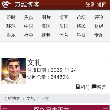
登录
返回
即时
焦点
图片
博客
论坛
评论
环球
中国
美国
加国
移民
财经
娱乐
社会
视频
体育
科技
专题
文礼
注册日期：2025-11-24
访问总量：24480次
photo_album
textsms
相册
留言
万维博客
文礼
正文
网络日志正文