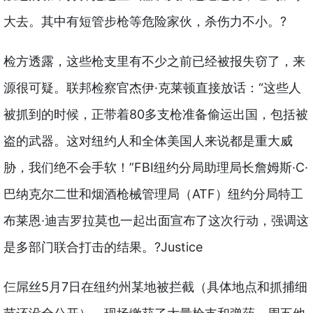
大去。其中有短管步枪等危险家伙，杀伤力不小。?
检方透露，这些枪支里有不少之前已经被报失窃了，来
源很可疑。联邦检察官杰伊·克莱顿直接放话：“这些人
被抓到的时候，正带着80多支枪准备偷运出国，包括被
盗的武器。这对纽约人和全体美国人来说都是重大威
胁，我们绝不会手软！”FBI纽约分局助理局长詹姆斯·C·
巴纳克尔二世和烟酒枪械管理局（ATF）纽约分局特工
布莱恩·迪吉罗拉莫也一起出面宣布了这次行动，强调这
是多部门联合打击的结果。?Justice
仨屌丝5月7日在纽约州某地被拦截（具体地点和抓捕细