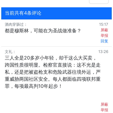
当前共有4条评论
酒肉穿肠过
：
15:17
屏蔽
都是穆斯林，可能在为圣战做准备？
举报
回复
文礼
：
13:26
三人全是20多岁小年轻，却干这么大买卖，
跨国性质很明显。检察官直接说：这不光是走
私，还是把被盗枪支和危险武器往境外运，严
重威胁两国社区安全。每人都面临四项联邦重
罪，每项最高判10年起步！
屏蔽
举报