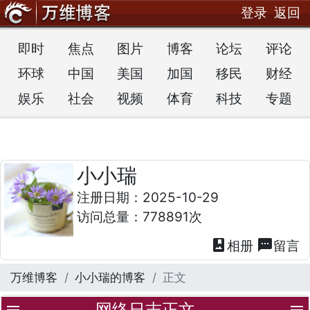
登录
返回
即时
焦点
图片
博客
论坛
评论
环球
中国
美国
加国
移民
财经
娱乐
社会
视频
体育
科技
专题
小小瑞
注册日期：2025-10-29
访问总量：778891次
photo_album
textsms
相册
留言
万维博客
小小瑞的博客
正文
网络日志正文