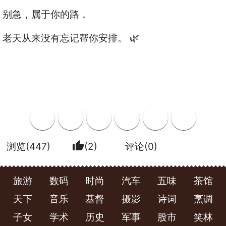
别急，属于你的路，
老天从来没有忘记帮你安排。 🌿
thumb_up
浏览(447)
(2)
评论(0)
旅游
数码
时尚
汽车
五味
茶馆
天下
音乐
基督
摄影
诗词
烹调
子女
学术
历史
军事
股市
笑林