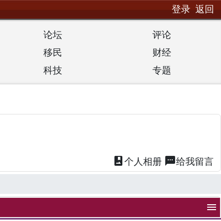
登录
返回
论坛
评论
移民
财经
科技
专题
photo_album
textsms
个人
相册
给我
留言
menu