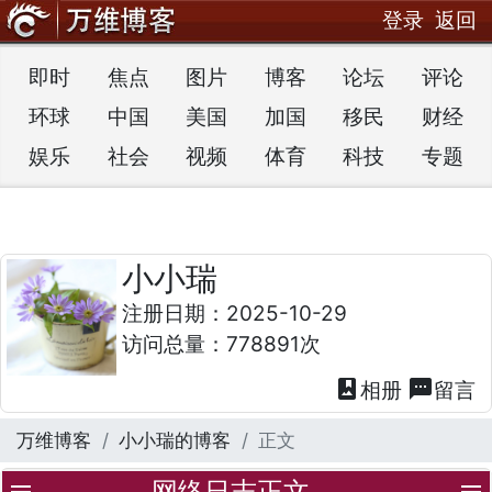
登录
返回
即时
焦点
图片
博客
论坛
评论
环球
中国
美国
加国
移民
财经
娱乐
社会
视频
体育
科技
专题
小小瑞
注册日期：2025-10-29
访问总量：778891次
photo_album
textsms
相册
留言
万维博客
小小瑞的博客
正文
网络日志正文