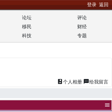
登录
返回
论坛
评论
移民
财经
科技
专题
photo_album
textsms
个人
相册
给我
留言
menu