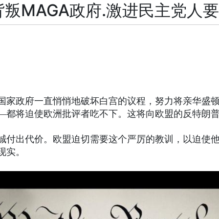
背叛MAGA政府.激进民主党人
国家政府一直悄悄地破坏白宫的议程，努力将亲华盛
—都将迫使欧洲批评者吃不下。这将向欧盟的反特朗
誠付出代价。欧盟迫切需要这个严厉的教训，以迫使他
现实。