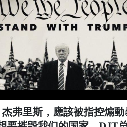
」杰弗里斯，應該被指控煽動
想要摧毁我们的国家。DJT