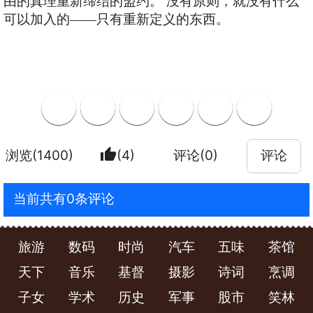
由的真理重新缔结的盟约。 没有原则，就没有什么
可以加入的——只有重新定义的东西。
thumb_up
浏览(1400)
(4)
评论(0)
评论
当前共有0条评论
旅游
数码
时尚
汽车
五味
茶馆
天下
音乐
基督
摄影
诗词
烹调
子女
学术
历史
军事
股市
笑林