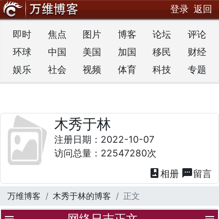
登录
返回
即时
焦点
图片
博客
论坛
评论
环球
中国
美国
加国
移民
财经
娱乐
社会
视频
体育
科技
专题
木秀于林
注册日期：2022-10-07
访问总量：22547280次
photo_album
textsms
相册
留言
万维博客
木秀于林的博客
正文
网络日志正文