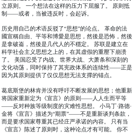
立原则。 一个想法在这样的压力下屈服了。 原则抵
制——或者，当被违反时，会起诉。
历史用自己的术语反驳了“思想”的论点。 革命的法
國宣稱自由、平等和博愛是思想，然後是恐怖，然後
是拿破崙，然後是几代人的不穩定。 苏联是建立在
科学社会主义思想之上的，在其虚假的重壓下崩溃
了。 美国忍受了内战、世界大战、大萧条和深刻的
文化动荡，同时保持了其宪政体系的连续性——正是
因为其原则提供了仅仅思想无法支撑的锚点。
葛底斯堡的林肯并没有呼吁不断发展的思想；他重新
将国家重新定为《宣言》的原则——人人生而平等
——反对种族等级制度的灾难性思想。 小马丁·路德·
金将《宣言》描述为“期票”——不是重新谈判条款，
而是要求国家尊重其已经庄严承诺的内容。 只有当
《宣言》陈述了原则时，这种论点才有可能。 你不