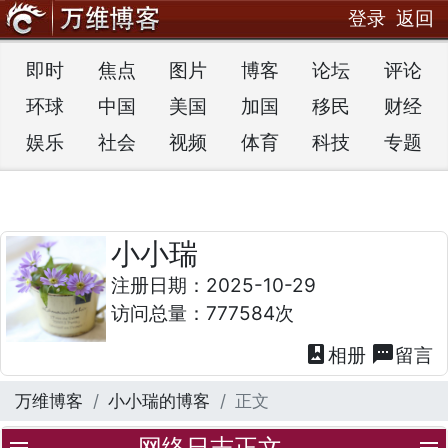
登录
返回
即时
焦点
图片
博客
论坛
评论
环球
中国
美国
加国
移民
财经
娱乐
社会
视频
体育
科技
专题
小小瑞
注册日期：2025-10-29
访问总量：777584次
photo_album
textsms
相册
留言
万维博客
小小瑞的博客
正文
网络日志正文