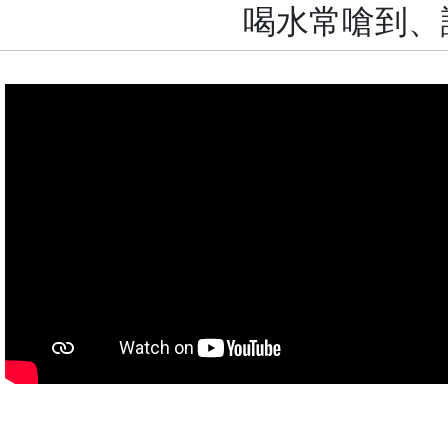
喝水常嗆到、