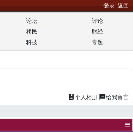
登录
返回
论坛
评论
移民
财经
科技
专题
photo_album
textsms
个人
相册
给我
留言
menu