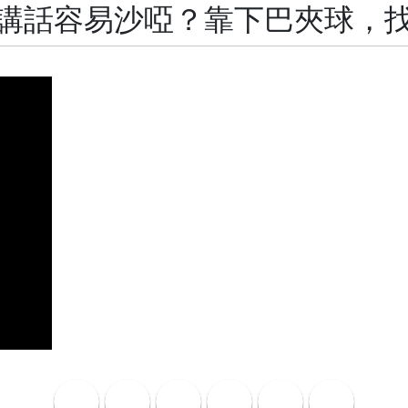
講話容易沙啞？靠下巴夾球，