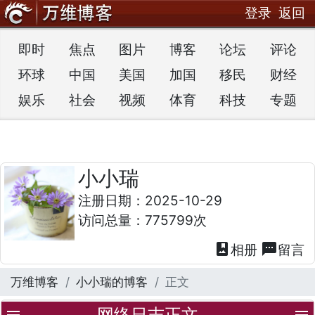
登录
返回
即时
焦点
图片
博客
论坛
评论
环球
中国
美国
加国
移民
财经
娱乐
社会
视频
体育
科技
专题
小小瑞
注册日期：2025-10-29
访问总量：775799次
photo_album
textsms
相册
留言
万维博客
小小瑞的博客
正文
网络日志正文