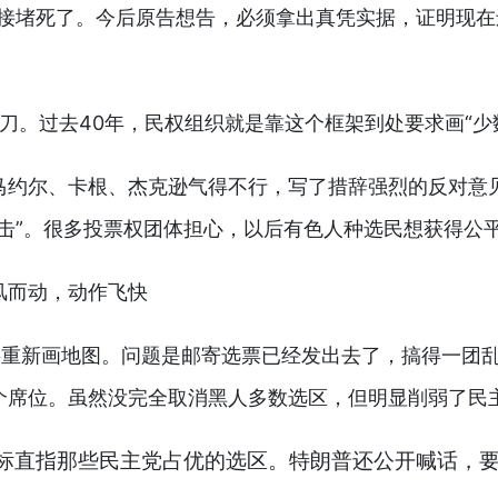
直接堵死了。今后原告想告，必须拿出真凭实据，证明现
狠砍了一刀。过去40年，民权组织就是靠这个框架到处要求画
约尔、卡根、杰克逊气得不行，写了措辞强烈的反对意见
击”。很多投票权团体担心，以后有色人种选民想获得公平
风而动，动作飞快
要重新画地图。问题是邮寄选票已经发出去了，搞得一团
个席位。虽然没完全取消黑人多数选区，但明显削弱了民
标直指那些民主党占优的选区。特朗普还公开喊话，要