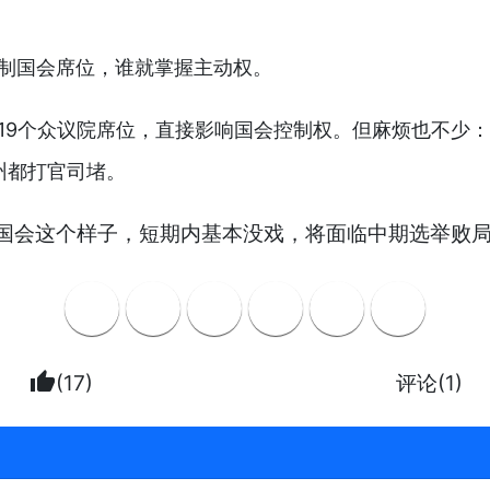
控制国会席位，谁就掌握主动权。
到19个众议院席位，直接影响国会控制权。但麻烦也不少
州都打官司堵。
国会这个样子，短期内基本没戏，将面临中期选举败
thumb_up
(17)
评论(1)