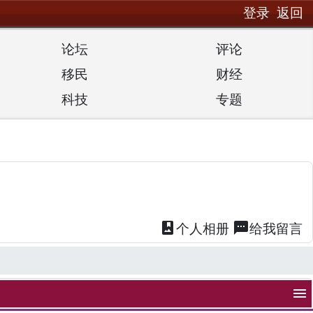
登录
返回
论坛
评论
移民
财经
科技
专题
photo_album
textsms
个人
相册
给我
留言
menu