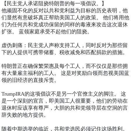
【民主党人承诺阻挠特朗普的每一项倡议。】
他顽固不化的反对以共和党利益为目标的历史表明，他
们显然有意破坏真正帮助美国工人的政策。 他们将用他
们为任何共和党成功保留的同样的毒液来攻击这次退休
扩张。 蓝领家庭承受不起他们的阻挠。
虚伪刺痛：民主党人声称支持工人，同时反对为那些留
下的人提供可携带储蓄、税收减免和匹配捐款的措施。
特朗普正在确保繁荣惠及每个工人，而不仅仅是那些拥
有大量雇主福利的工人。 这是对奖励白领而忽视美国蓝
领的旧经济的直接斥责。
TrumpIRA的这项倡议不是另一个官僚主义的脚注。 这
是一个深刻的宣言，即美国工人很重要，他们的劳动在
退休时应该享有尊严，大胆的共和党领导层在空洞的言
辞失败的地方提供。
随着中期选举的临近，共和党选民必须记住这场胜利。