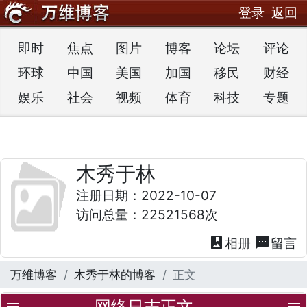
登录
返回
即时
焦点
图片
博客
论坛
评论
环球
中国
美国
加国
移民
财经
娱乐
社会
视频
体育
科技
专题
木秀于林
注册日期：2022-10-07
访问总量：22521568次
photo_album
textsms
相册
留言
万维博客
木秀于林的博客
正文
网络日志正文