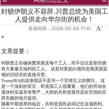
menu
menu
封锁伊朗义不容辞.川普总统为美国工
人提供走向华尔街的机会！
+
-
发表时间：
2026-05-04 17:41
*
文章提要：
特朗普正在确保繁荣惠及每个工人，而不仅仅是那些拥
有大量雇主福利的工人。 这是对奖励白领而忽视美国蓝
领的旧经济的直接斥责。
TrumpIRA的这项倡议不是另一个官僚主义的脚注。 这
是一个深刻的宣言，即美国工人很重要，他们的劳动在
退休时应该享有尊严，大胆的共和党领导层在空洞的言
辞失败的地方提供。
随着中期选举的临近，共和党选民必须记住这场胜利。