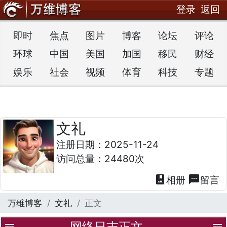
登录
返回
即时
焦点
图片
博客
论坛
评论
环球
中国
美国
加国
移民
财经
娱乐
社会
视频
体育
科技
专题
文礼
注册日期：2025-11-24
访问总量：24480次
photo_album
textsms
相册
留言
万维博客
文礼
正文
网络日志正文