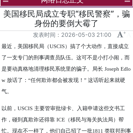
menu
menu
美国移民局成立专职“移民警察”，骗
身份的要倒大霉了
+
-
发表时间：
2026-05-03 21:00
最近，美国移民局（USCIS）搞了个大动作，直接成立
了一支专门的刑事调查员队伍。这可不是小打小闹，而
是要动真格地清理移民系统里的骗子。局长 Joseph Edlo
w 放话了：“任何欺诈都会被发现！” 这话听起来就硬
气。
以前，USCIS 主要管审批绿卡、入籍申请这些文书工
作，碰到真欺诈还得靠 ICE（移民与海关执法局）帮
忙。现在不一样了，他们自己招了一批1811 类联邦刑事