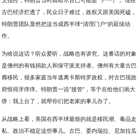
义指控，特朗普当时就暗示古巴可能是“下一个”。现在
古巴经济烂透了，民众日子难过，政权又跟美国死磕，
特朗普团队显然把这当成西半球“清理门户”的延续动
作。
这番话的对象
为啥说这话？听众爱听，战略也有讲究。
是佛州的有钱捐款人和保守派支持者。佛州有大量古巴
裔移民，很多家庭当年逃离卡斯特罗政权，对古巴现政
府恨得牙痒痒。特朗普一说“接管”，等于在给他们画大
饼：我上台了，就帮你们把老家的事儿办了。
从战略上看，美国在西半球最烦的就是移民潮、毒品走
私、政治不稳定这些事儿。古巴、委内瑞拉、尼加拉瓜