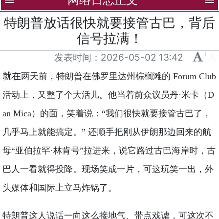
menu
menu
特朗普放话很快就要接管古巴，背后
信号拉满！
+
-
发表时间：
2026-05-02 13:42
就在
两天前，特朗普在佛罗里达州棕榈滩的 Forum Club
活动上，又整了个大活儿。他当着前众议员丹·米卡（D
an Mica）的面，笑着说：“我们很快就要接管古巴了，
几乎马上就能搞定。” 还顺手把刚从伊朗那边回来的航
母“亚伯拉罕·林肯号”拉进来，说它路过古巴海岸时，古
巴人一看就得投降。现场笑成一片，可这玩笑一出，外
头媒体和国际上立马炸锅了。
特朗普这人说话一向这么接地气、带点戏谑，可这次不