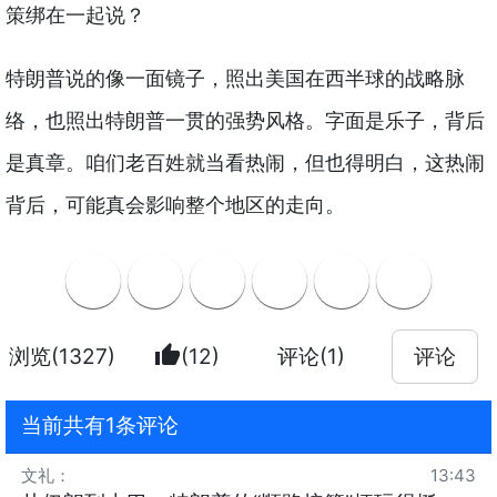
策绑在一起说？
特朗普说的像一面镜子，照出美国在西半球的战略脉
络，也照出特朗普一贯的强势风格。字面是乐子，背后
是真章。咱们老百姓就当看热闹，但也得明白，这热闹
背后，可能真会影响整个地区的走向。
thumb_up
浏览(1327)
(12)
评论(1)
评论
当前共有1条评论
文礼
：
13:43