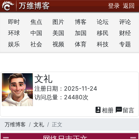
登录
返回
即时
焦点
图片
博客
论坛
评论
环球
中国
美国
加国
移民
财经
娱乐
社会
视频
体育
科技
专题
文礼
注册日期：2025-11-24
访问总量：24480次
photo_album
textsms
相册
留言
万维博客
文礼
正文
网络日志正文