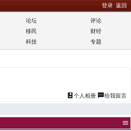
登录
返回
论坛
评论
移民
财经
科技
专题
photo_album
textsms
个人
相册
给我
留言
menu