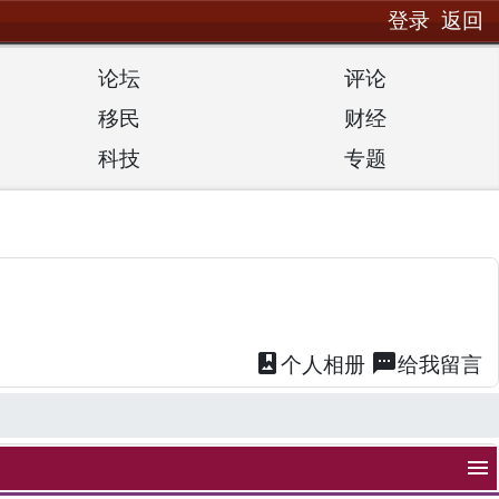
登录
返回
论坛
评论
移民
财经
科技
专题
photo_album
textsms
个人
相册
给我
留言
menu