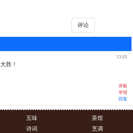
评论
13:01
党大胜！
屏蔽
举报
回复
五味
茶馆
诗词
烹调