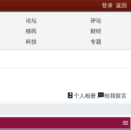
登录
返回
论坛
评论
移民
财经
科技
专题
photo_album
textsms
个人
相册
给我
留言
menu