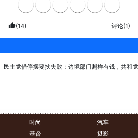
thumb_up
(14)
评论(1)
了。民主党借停摆要挟失败：边境部门照样有钱，共和
时尚
汽车
基督
摄影