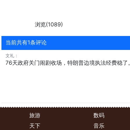
浏览(1089)
当前共有1条评论
文礼
：
76天政府关门闹剧收场，特朗普边境执法经费稳
旅游
数码
天下
音乐